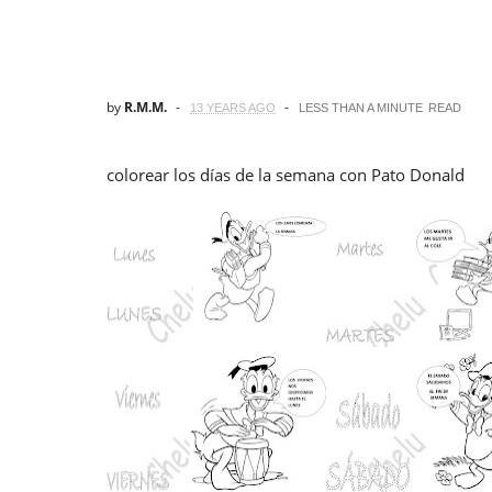
by
R.M.M.
13 YEARS AGO
LESS THAN A MINUTE
READ
colorear los días de la semana con Pato Donald