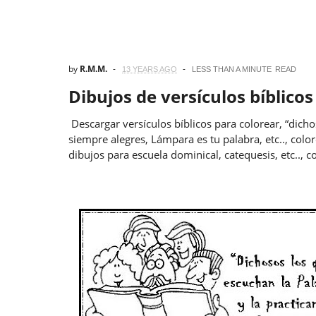
by
R.M.M.
13 YEARS AGO
LESS THAN A MINUTE
READ
Dibujos de versículos bíblico
Descargar versículos bíblicos para colorear, “dicho
siempre alegres, Lámpara es tu palabra, etc.., color
dibujos para escuela dominical, catequesis, etc.., co