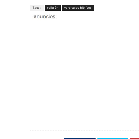
Tags :
religión
versiculos biblícos