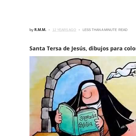
by
R.M.M.
12 YEARS AGO
LESS THAN A MINUTE
READ
Santa Tersa de Jesús, dibujos para colo