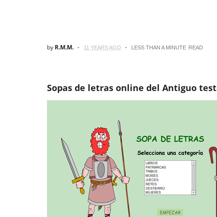
by
R.M.M.
11 YEARS AGO
LESS THAN A MINUTE
READ
Sopas de letras online del Antiguo te