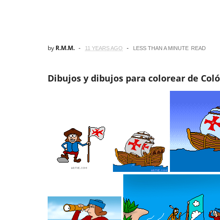
by
R.M.M.
11 YEARS AGO
LESS THAN A MINUTE
READ
Dibujos y dibujos para colorear de Col