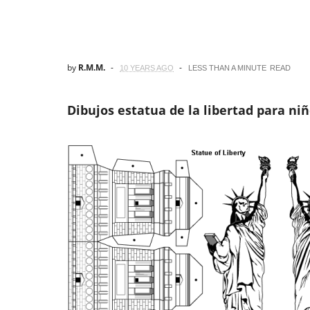
by
R.M.M.
10 YEARS AGO
LESS THAN A MINUTE
READ
Dibujos estatua de la libertad para ni