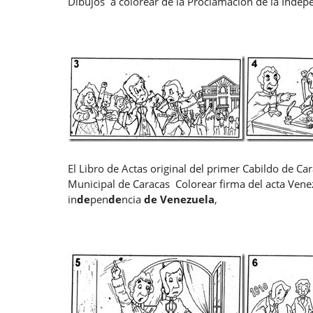
Dibujos a colorear de la Proclamación de la Inde
El Libro de Actas original del primer Cabildo de Ca
Municipal de Caracas Colorear firma del acta Vene
in
de
pen
de
ncia
de
Venezuela
,